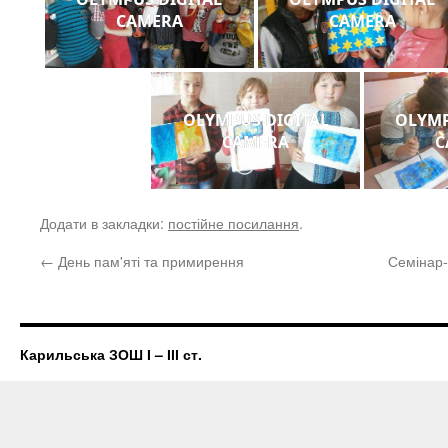
CAMERA
CAMERA
OLYMPUS DIGITAL
OLYMP
CAMERA
C
Додати в закладки:
постійне посилання
.
←
День пам'яті та примирення
Семінар-
Карильська ЗОШ І – ІІІ ст.