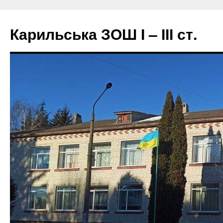
Перейти
до
Карильська ЗОШ І – ІІІ ст.
вмісту