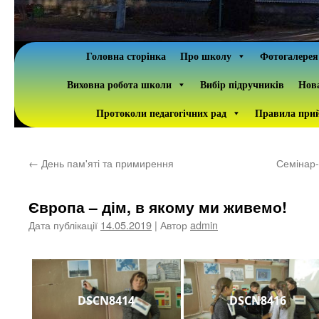
Головна сторінка
Про школу
Фотогалерея
Виховна робота школи
Вибір підручників
Нова
Протоколи педагогічних рад
Правила прий
←
День пам'яті та примирення
Семінар-
Європа – дім, в якому ми живемо!
Дата публікації
14.05.2019
| Автор
admin
DSCN8414
DSCN8416