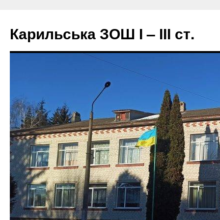
Перейти
до
Карильська ЗОШ І – ІІІ ст.
вмісту