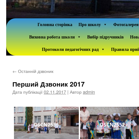
Головна сторінка
Про школу
Фотогалерея
Виховна робота школи
Вибір підручників
Нова
Протоколи педагогічних рад
Правила прий
←
Останній дзвоник
Перший Дзвоник 2017
Дата публікації
02.11.2017
| Автор
admin
DSCN2536
DSCN2552