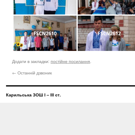
FSCN2610
FSCN2612
Додати в закладки:
постійне посилання
.
←
Останній дзвоник
Карильська ЗОШ І – ІІІ ст.