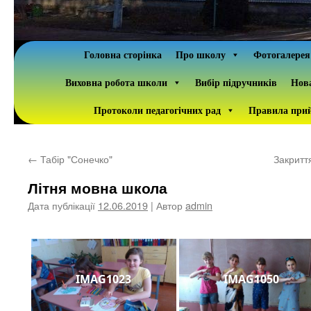
Головна сторінка
Про школу
Фотогалерея
Виховна робота школи
Вибір підручників
Нова
Протоколи педагогічних рад
Правила прий
←
Табір "Сонечко"
Закритт
Літня мовна школа
Дата публікації
12.06.2019
| Автор
admin
IMAG1023
IMAG1050