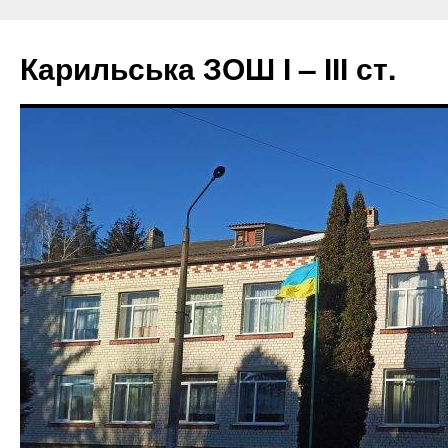
Перейти
до
Карильська ЗОШ І – ІІІ ст.
вмісту