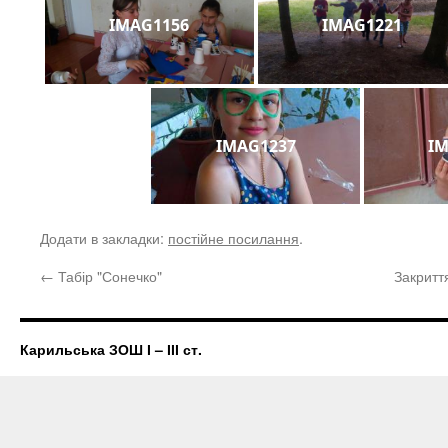
IMAG1156
IMAG1221
IMAG1237
I
Додати в закладки:
постійне посилання
.
←
Табір "Сонечко"
Закритт
Карильська ЗОШ І – ІІІ ст.