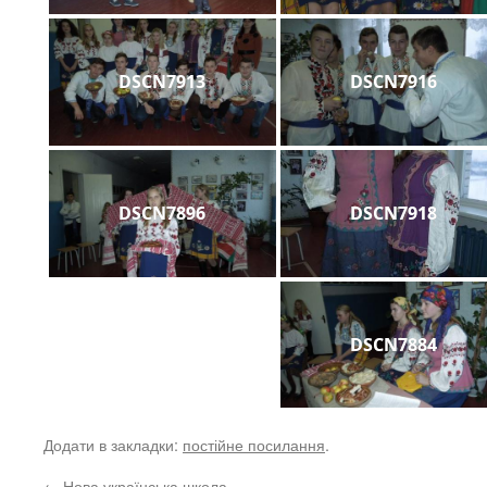
DSCN7913
DSCN7916
DSCN7896
DSCN7918
DSCN7884
Додати в закладки:
постійне посилання
.
←
Нова українська школа