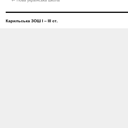
Карильська ЗОШ І – ІІІ ст.