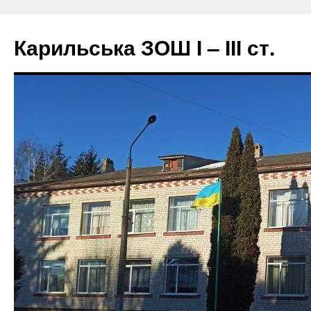
Перейти
до
Карильська ЗОШ І – ІІІ ст.
вмісту