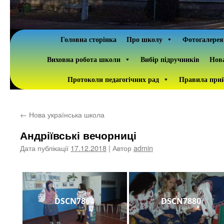
Головна сторінка
Про школу
Фотогалерея
Виховна робота школи
Вибір підручників
Нова
Протоколи педагогічних рад
Правила прий
←
Нова українська школа
Андріївські вечорниці
Дата публікації
17.12.2018
| Автор
admin
DSCN7864
DSCN7880