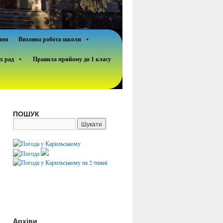
ння
Виховна робота школи
х рад
Правила прийому до 1 класу
ПОШУК
Архіви