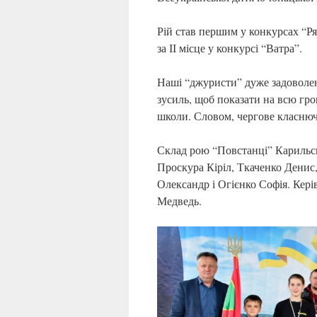
Рій став першим у конкурсах “Р
за ІІ місце у конкурсі “Ватра”.
Наші “джуристи” дуже задоволен
зусиль, щоб показати на всю гро
школи. Словом, чергове класнюч
Склад рою “Повстанці” Карильсь
Проскура Кіріл, Ткаченко Денис
Олександр і Огієнко Софія. Кер
Медведь.