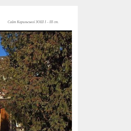
Сайт Карильської ЗОШ І – ІІІ ст.