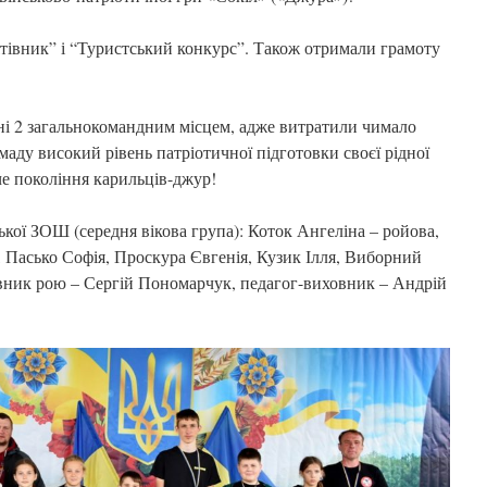
ятівник” і “Туристський конкурс”. Також отримали грамоту
і 2 загальнокомандним місцем, адже витратили чимало
маду високий рівень патріотичної підготовки своєї рідної
е покоління карильців-джур!
кої ЗОШ (середня вікова група): Коток Ангеліна – ройова,
, Пасько Софія, Проскура Євгенія, Кузик Ілля, Виборний
івник рою – Сергій Пономарчук, педагог-виховник – Андрій