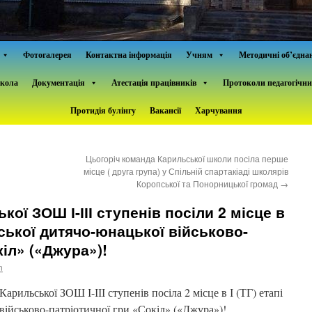
Фотогалерея
Контактна інформація
Учням
Методичні об’єдна
школа
Документація
Атестація працівників
Протоколи педагогічни
Протидія булінгу
Вакансії
Харчування
Цьогоріч команда Карильської школи посіла перше
місце ( друга група) у Спільній спартакіаді школярів
Коропської та Понорницької громад
→
кої ЗОШ І-ІІІ ступенів посіли 2 місце в
їнської дитячо-юнацької військово-
кіл» («Джура»)!
n
рильської ЗОШ І-ІІІ ступенів посіла 2 місце в І (ТГ) етапі
 військово-патріотичної гри «Сокіл»
(«Джура»)!