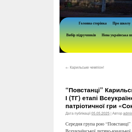
Головна сторінка
Про школу
Вибір підручників
Нова українська 
←
Карильське чемпіон!
“Повстанці” Карильсь
І (ТГ) етапі Всеукра
патріотичної гри «Со
Дата публікації
05.05.2025
| Автор
admi
Середня група рою “Повстанці” Ка
Всеукраїнської дитячо-юнацької