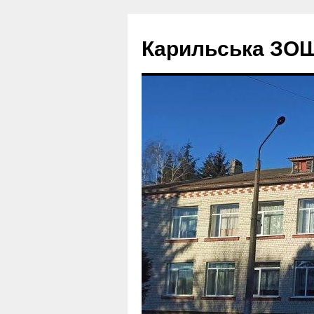
Перейти
до
Карильська ЗОШ І 
вмісту