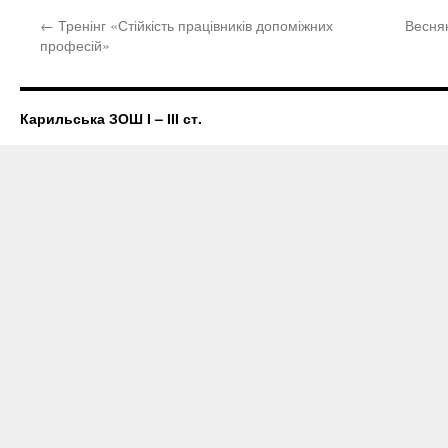
←
Тренінг «Стійкість працівників допоміжних
Весня
професій»
Карильська ЗОШ І – ІІІ ст.