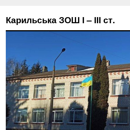
Перейти
до
Карильська ЗОШ І – ІІІ ст.
вмісту