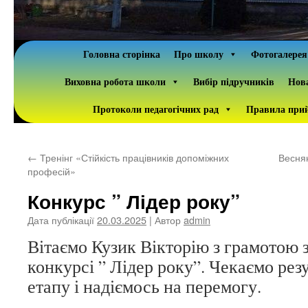
Головна сторінка
Про школу
Фотогалерея
Виховна робота школи
Вибір підручників
Нова
Протоколи педагогічних рад
Правила прий
←
Тренінг «Стійкість працівників допоміжних
Весня
професій»
Конкурс ” Лідер року”
Дата публікації
20.03.2025
| Автор
admin
Вітаємо Кузик Вікторію з грамотою з
конкурсі ” Лідер року”. Чекаємо резу
етапу і надіємось на перемогу.