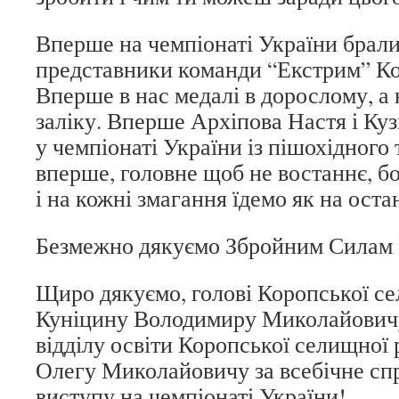
Вперше на чемпіонаті України брали
представники команди “Екстрим” Ко
Вперше в нас медалі в дорослому, а
заліку. Вперше Архіпова Настя і Куз
у чемпіонаті України із пішохідного 
вперше, головне щоб не востаннє, бо
і на кожні змагання їдемо як на остан
Безмежно дякуємо Збройним Силам 
Щиро дякуємо, голові Коропської с
Куніцину Володимиру Миколайовичу
відділу освіти Коропської селищної
Олегу Миколайовичу за всебічне с
виступу на чемпіонаті України!