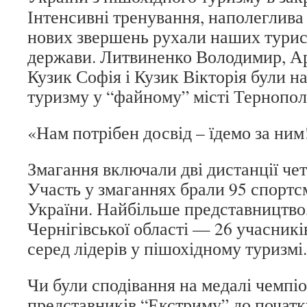
Інтенсивні тренування, наполеглива 
нових звершень рухали наших турист
держави. Литвиненко Володимир, Ар
Кузик Софія і Кузик Вікторія були на
туризму у “файному” місті Тернопол
«Нам потрібен досвід – їдемо за ним
Змагання включали дві дистанції чет
Участь у змаганнях брали 95 спортсме
України. Найбільше представництво,
Чернігівської області — 26 учасникі
серед лідерів у пішохідному туризмі.
Чи були сподівання на медалі чемпіо
представників “Екстриму” до почат