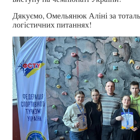
Дякуємо, Омельянюк Аліні за тотал
логістичних питаннях!