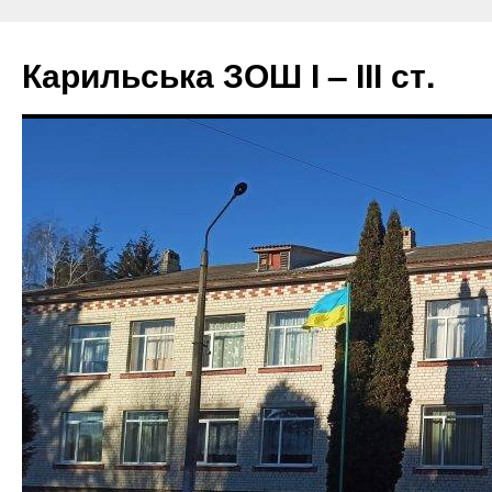
Перейти
до
Карильська ЗОШ І – ІІІ ст.
вмісту