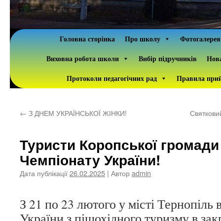
Головна сторінка
Про школу
Фотогалерея
Виховна робота школи
Вибір підручників
Нова
Протоколи педагогічних рад
Правила прий
←
З ДНЕМ УКРАЇНСЬКОЇ ЖІНКИ!
Святкови
Туристи Коропської громади
Чемпіонату України!
Дата публікації
26.02.2025
| Автор
admin
З 21 по 23 лютого у місті Тернопіль
України з пішохідного туризму в за