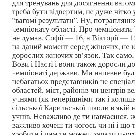
для тренувань для досягнення вагомих
треба бути відвертим, не дуже чітко 
“вагомі результати”. Ну, потраплянн
чемпіонату області. Про чемпіонати 
не думав. Софії — 16, а Вікторії — 15
на даний момент серед жіночих, не ю
дорослих жіночих зв’язок. Так само, 
Вови і Насті і вони також доросли до
чемпіонаті держави. Ми напевне бул
небагатьох представників не спеціалі
областей, міст, районів чи центрів в
учнями (як теперішніми так і колиш
сільської Карильської школи в якій 
учнів. Неважливо де ти навчаєшся, 
важливо хочеш ти чогось чи ні і що т
зробити і чим ти можеш заради цьо