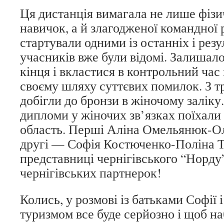
Ця дистанція вимагала не лише фізи
навичок, а й злагодженої командної 
стартували одними із останніх і рез
учасників вже були відомі. Залишало
кінця і вкластися в контрольний ча
своєму шляху суттєвих помилок. З т
добігли до бронзи в жіночому заліку. 
дипломи у жіночих зв’язках поїхали
область. Перші Аліна Омельянюк-О
другі — Софія Костюченко-Поліна Т
представниці чернігівського “Норду
чернігівських партнерок!
Колись, у розмові із батьками Софії і
туризмом все буде серйозно і щоб н