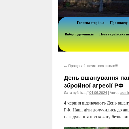
Головна сторінка
Про школу
Вибір підручників
Нова українська 
←
Прощавай, початкова школо!!!
День вшанування пам’
збройної агресії РФ
Дата публікації
04.06.2024
| Автор
admi
4 червня відзначають День вшанув
РФ. Наші діти долучились до акц
нагадування про кожну безневи