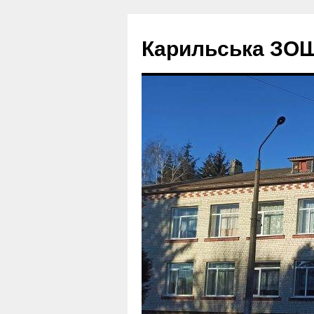
Перейти
до
Карильська ЗОШ І 
вмісту