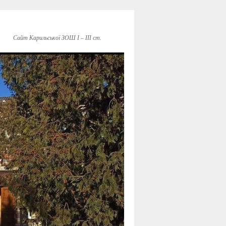
Сайт Карильської ЗОШ І – ІІІ ст.