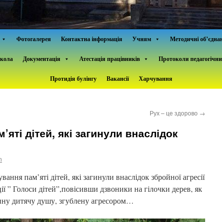
Фотогалерея
Контактна інформація
Учням
Методичні об’єдна
школа
Документація
Атестація працівників
Протоколи педагогічни
Протидія булінгу
Вакансії
Харчування
Рух – це здорово
→
яті дітей, які загинули внаслідок
n
ання пам’яті дітей, які загинули внаслідок збройної агресії
ії ” Голоси дітей”,повісивши дзвоники на гілочки дерев, як
нну дитячу душу, згублену агресором…