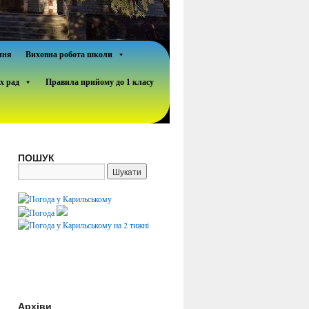
ння
Виховна робота школи
х рад
Правила прийому до 1 класу
ПОШУК
Архіви