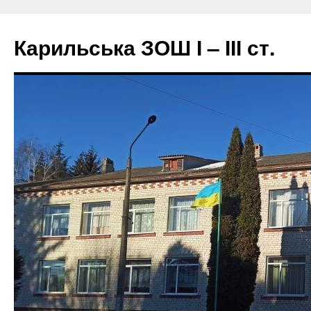
Перейти
до
Карильська ЗОШ І – ІІІ ст.
вмісту