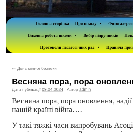
Головна сторінка
Про школу
Фотогалерея
Виховна робота школи
Вибір підручників
Нова
Протоколи педагогічних рад
Правила прий
←
День мінної безпеки
Весняна пора, пора оновлен
Дата публікації
09.04.2024
| Автор
admin
Весняна пора, пора оновлення, наді
нашій країні війна….
У такі тяжкі часи випробувань Асоц