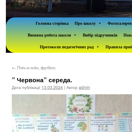
Головна сторінка
Про школу
Фотогалерея
Виховна робота школи
Вибір підручників
Нова
Протоколи педагогічних рад
Правила прий
←
Пліч-о-пліч, футбол.
” Червона” середа.
Дата публікації
13.03.2024
| Автор
admin