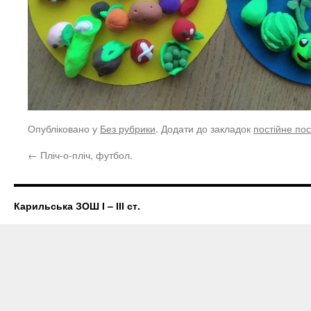
Опубліковано у
Без рубрики
. Додати до закладок
постійне по
←
Пліч-о-пліч, футбол.
Карильська ЗОШ І – ІІІ ст.