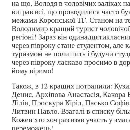
на що. Володя в чоловічих заліках н
виграв всі, що проводилися часто бу
межами Коропської ТГ. Станом на т
Володимир кращий турист чоловічої
регіоні! Зараз він одинадцятикласн
через півроку стане студентом, але 
туризмом не полишить і будучи студ
через півроку ласкаво просимо в до
йому віримо!
Також, в 12 кращих потрапили: Кузи
Денис, Архіпова Анастасія, Какора
Лілія, Проскура Кіріл, Пасько Софія
Литвин Павло. Взагалі в списку біль
Кожен хто хоч раз взяв участь у зма
переможець!