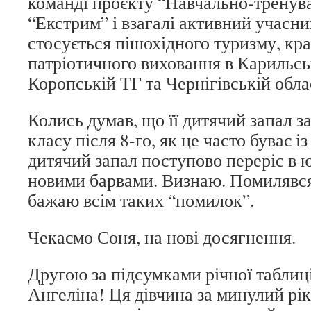
команді проєкту “Навчально-тренув
“Екстрим” і взагалі активний учасни
стосується пішохідного туризму, кра
патріотичного виховання в Карильс
Коропській ТГ та Чернігівській облас
Колись думав, що її дитячий запал з
класу після 8-го, як це часто буває із 
дитячий запал поступово переріс в ю
новими барвами. Визнаю. Помилявся
бажаю всім таких “помилок”.
Чекаємо Соня, на нові досягнення.
Другою за підсумками річної таблиц
Ангеліна! Ця дівчина за минулий р