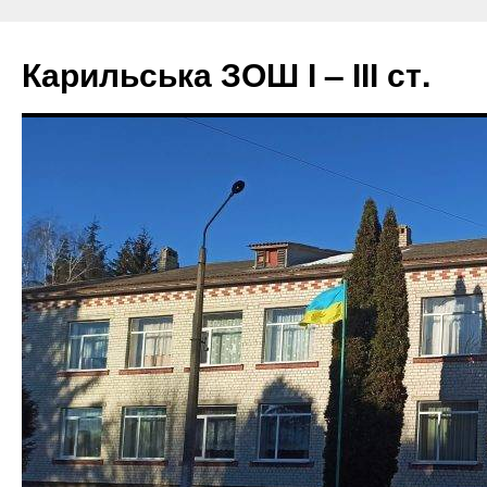
Перейти
до
Карильська ЗОШ І – ІІІ ст.
вмісту