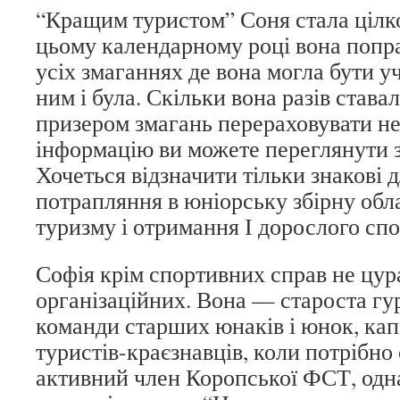
“Кращим туристом” Соня стала цілк
цьому календарному році вона попра
усіх змаганнях де вона могла бути у
ним і була. Скільки вона разів став
призером змагань перераховувати н
інформацію ви можете переглянути 
Хочеться відзначити тільки знакові дл
потрапляння в юніорську збірну обла
туризму і отримання І дорослого сп
Софія крім спортивних справ не цура
організаційних. Вона — староста гур
команди старших юнаків і юнок, кап
туристів-краєзнавців, коли потрібно 
активний член Коропської ФСТ, одна