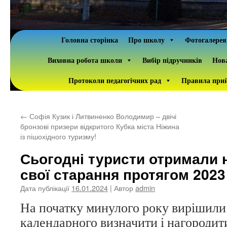
Головна сторінка
Про школу
Фотогалерея
Виховна робота школи
Вибір підручників
Нова
Протоколи педагогічних рад
Правила прий
←
Софія Кузик і Литвиненко Володимир – двічі
бронзові призери відкритого Кубка міста Ніжина
із пішохідного туризму!
Сьогодні туристи отримали 
свої старання протягом 2023
Дата публікації
16.01.2024
| Автор
admin
На початку минулого року вирішили
календарного визначити і
нагородит