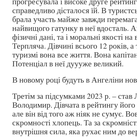
прогресувала і високе друге рейтинг
справедливо дісталося їй. В турист
брала участь майже завжди перемаг
найвищого гатунку в неї вдосталь. А
фізичні дані, та і моральні якості на
Терпляча. Дівчині всього 12 років, а
туризмі вона все життя. Вона капіта
Потенціал в неї дуууже великий.
В новому році будуть в Ангеліни нов
Третім за підсумками 2023 р. – став
Володимир. Дівчата в рейтингу його
але він від того аж ніяк не сумує. В
скромності хлопець. Та за скромніс
внутрішня сила, яка рухає ним до в