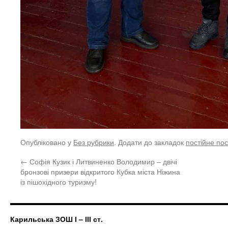
Опубліковано у
Без рубрики
. Додати до закладок
постійне по
←
Софія Кузик і Литвиненко Володимир – двічі
бронзові призери відкритого Кубка міста Ніжина
із пішохідного туризму!
Карильська ЗОШ І – ІІІ ст.