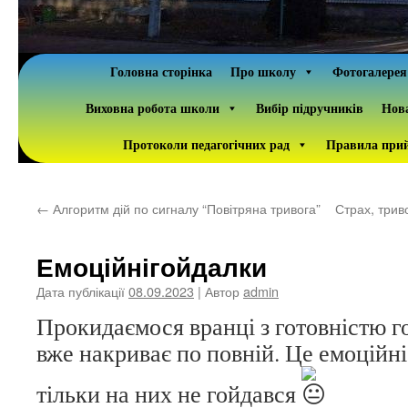
Головна сторінка
Про школу
Фотогалерея
Виховна робота школи
Вибір підручників
Нова
Протоколи педагогічних рад
Правила прий
←
Алгоритм дій по сигналу “Повітряна тривога”
Страх, триво
Емоційнігойдалки
Дата публікації
08.09.2023
| Автор
admin
Прокидаємося вранці з готовністю го
вже накриває по повній. Це емоційні 
тільки на них не гойдався