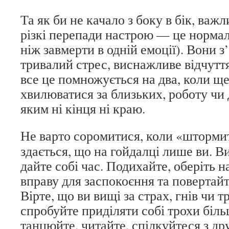
Та як би не качало з боку в бік, важ
різкі перепади настрою — це нормал
ніж завмерти в одній емоції). Вони з
тривалий стрес, виснажливе відчуття
все це помножується на два, коли щ
хвилюватися за близьких, роботу чи
яким ні кінця ні краю.
Не
варто соромитися, коли «шторми
здається, що на гойдалці лише ви. Ви
дайте собі час. Подихайте, оберіть
вправу для заспокоєння та повертайт
Вірте, що ви вищі за страх, гнів чи 
спробуйте приділяти собі трохи біль
танцюйте, читайте, спілкуйтеся з дру