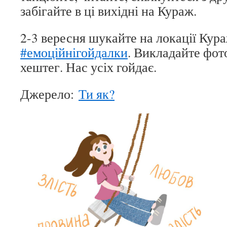
забігайте в ці вихідні на Кураж.
2-3 вересня шукайте на локації Кур
#емоційнігойдалки
. Викладайте фото
хештег. Нас усіх гойдає.
Джерело:
Ти як?