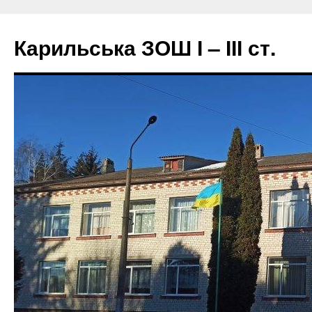
Перейти
до
Карильська ЗОШ І – ІІІ ст.
вмісту