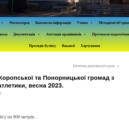
Фотогалерея
Контактна інформація
Учням
Методичні об’єдна
школа
Документація
Атестація працівників
Протоколи педагогічни
Протидія булінгу
Вакансії
Харчування
Безпека дорожнього руху
→
Коропської та Понорницької громад з
атлетики, весна 2023.
n
ігу на 800 метрів,