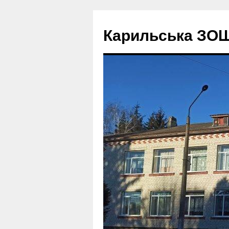
Перейти
до
Карильська ЗОШ І 
вмісту