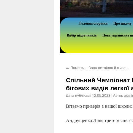
Головна сторінка
Про школу
Вибір підручників
Нова українська 
←
Пам’ять… Вона нетлінна й вічна…
Спільний Чемпіонат 
бігових видів легкої 
Дата публікації
12.05.2023
| Автор
admi
Вітаємо призерів з нашої школи:
Андрущенко Лілія третє місце з б