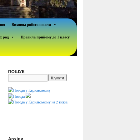
ння
Виховна робота школи
х рад
Правила прийому до 1 класу
ПОШУК
Архіви