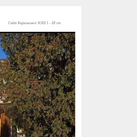
Сайт Карильської ЗОШ І – ІІІ ст.