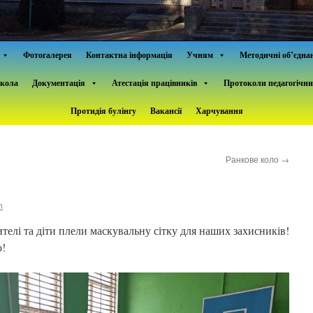
Фотогалерея
Контактна інформація
Учням
Методичні об’єдна
школа
Документація
Атестація працівників
Протоколи педагогічни
Протидія булінгу
Вакансії
Харчування
Ранкове коло
→
n
ителі та діти плели маскувальну сітку для наших захисників!
о!