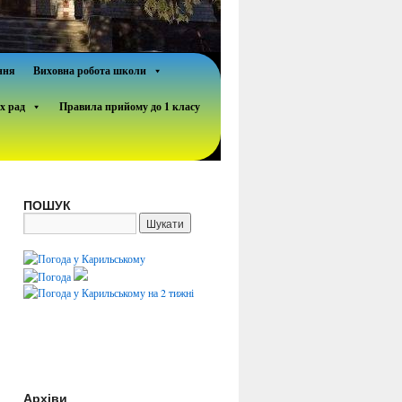
ння
Виховна робота школи
х рад
Правила прийому до 1 класу
ПОШУК
Архіви