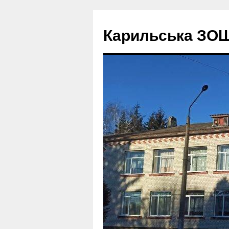
Перейти
до
Карильська ЗОШ І 
вмісту