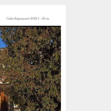
Сайт Карильської ЗОШ І – ІІІ ст.