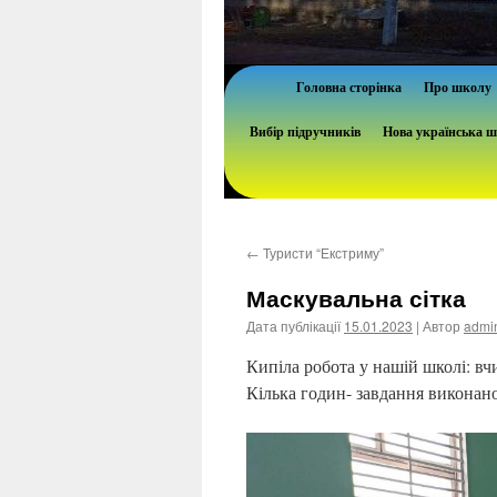
Головна сторінка
Про школу
Вибір підручників
Нова українська 
←
Туристи “Екстриму”
Маскувальна сітка
Дата публікації
15.01.2023
| Автор
admi
Кипіла робота у нашій школі: вч
Кілька годин- завдання виконан