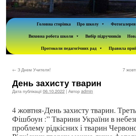
Головна сторінка
Про школу
Фотогалерея
Виховна робота школи
Вибір підручників
Нова
Протоколи педагогічних рад
Правила прий
←
З Днем Учителя!
7 жов
День захисту тварин
Дата публікації
06.10.2022
| Автор
admin
4 жовтня-День захисту тварин. Трет
Фішбоун :” Тварини України в небез
проблему рідкісних і тварин Червон