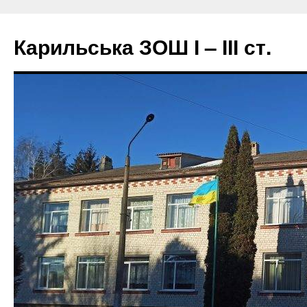
Перейти
до
Карильська ЗОШ І – ІІІ ст.
вмісту