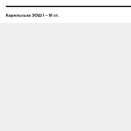
Карильська ЗОШ І – ІІІ ст.