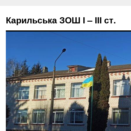
Перейти
до
Карильська ЗОШ І – ІІІ ст.
вмісту