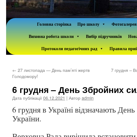
Головна сторінка
Про школу
Фотогалерея
Виховна робота школи
Вибір підручників
Нова
Протоколи педагогічних рад
Правила прий
←
27 листопада — День пам’яті жертв
7 грудня – В
Голодомору!
6 грудня – День Збройних си
Дата публікації
06.12.2021
| Автор
admin
6 грудня в Україні відзначають День
України.
Верховна Рада вирішила встановити 