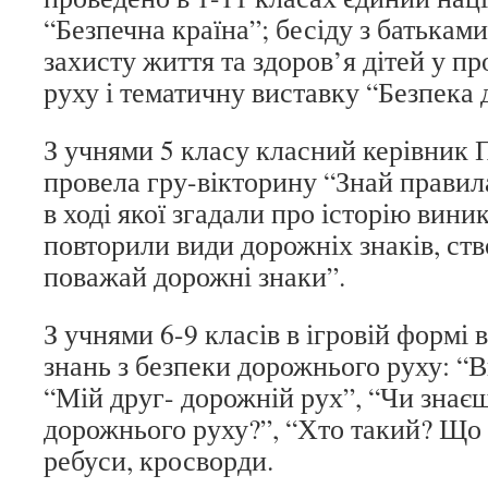
“Безпечна країна”; бесіду з батькам
захисту життя та здоров’я дітей у п
руху і тематичну виставку “Безпека 
З учнями 5 класу класний керівник 
провела гру-вікторину “Знай правил
в ході якої згадали про історію вини
повторили види дорожніх знаків, ств
поважай дорожні знаки”.
З учнями 6-9 класів в ігровій формі
знань з безпеки дорожнього руху: “
“Мій друг- дорожній рух”, “Чи знає
дорожнього руху?”, “Хто такий? Що т
ребуси, кросворди.