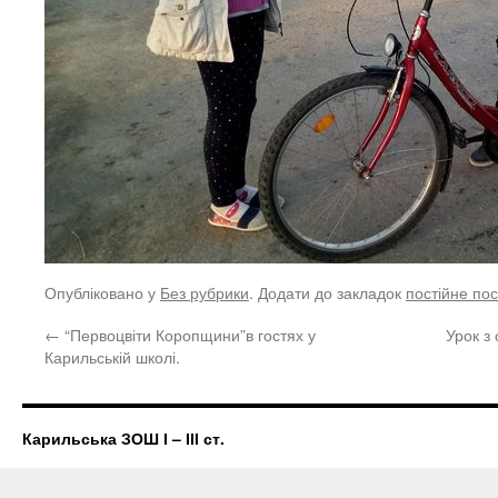
Опубліковано у
Без рубрики
. Додати до закладок
постійне по
←
“Первоцвіти Коропщини”в гостях у
Урок з
Карильській школі.
Карильська ЗОШ І – ІІІ ст.