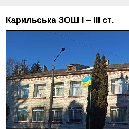
Перейти
до
Карильська ЗОШ І – ІІІ ст.
вмісту