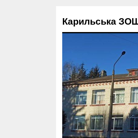
Перейти
до
Карильська ЗОШ І 
вмісту