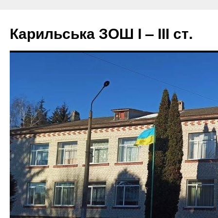
Перейти
до
Карильська ЗОШ І – ІІІ ст.
вмісту