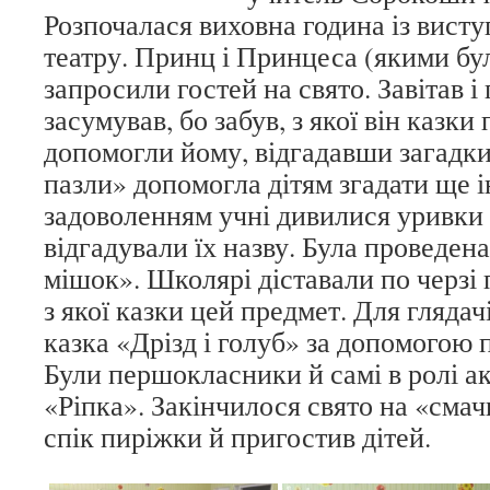
Розпочалася виховна година із висту
театру. Принц і Принцеса (якими бул
запросили гостей на свято. Завітав і 
засумував, бо забув, з якої він казк
допомогли йому, відгадавши загадки
пазли» допомогла дітям згадати ще ін
задоволенням учні дивилися уривки і
відгадували їх назву. Була проведен
мішок». Школярі діставали по черзі 
з якої казки цей предмет. Для глядач
казка «Дрізд і голуб» за допомогою 
Були першокласники й самі в ролі ак
«Ріпка». Закінчилося свято на «смач
спік пиріжки й пригостив дітей.