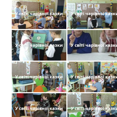
У світі чарівної казки
У світі чарівної казк
У світі чарівної казки
У світі чарівної казк
У світі чарівної казки
У світі чарівної казк
У світі чарівної казки
У світі чарівної казк