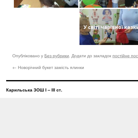
У світі чарівної казк
Опубліковано у
Без рубрики
. Додати до закладок
постійне по
←
Новорічний букет замість ялинки
Карильська ЗОШ І – ІІІ ст.