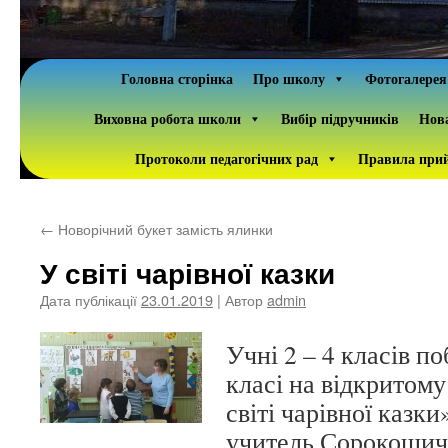
Головна сторінка
Про школу
Фотогалерея
Виховна робота школи
Вибір підручників
Нова
Протоколи педагогічних рад
Правила прий
←
Новорічний букет замість ялинки
У світі чарівної казки
Дата публікації
23.01.2019
| Автор
admin
Учні 2 – 4 класів по
класі на відкритому
світі чарівної казки
учитель Сорокошич 