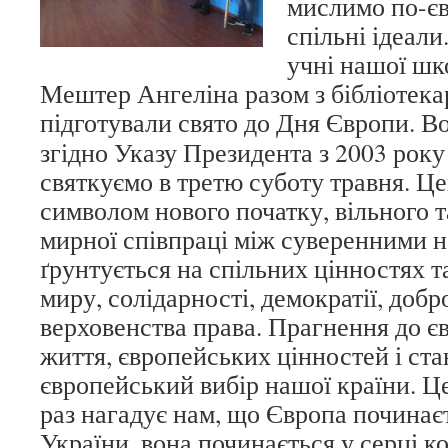
мислимо по-єв
спільні ідеали.
учні нашої ш
Мештер Ангеліна разом з бібліотека
підготували свято до Дня Європи.
Во
згідно Указу Президента з 2003 рок
святкуємо в третю суботу травня. Це
символом нового початку, вільного 
мирної співпраці між суверенними н
ґрунтується на спільних цінностях т
миру, солідарності, демократії, доб
верховенства права. Прагнення до є
життя, європейських цінностей і ста
європейський вибір нашої країни. Це
раз нагадує нам, що Європа починає
України, вона починається у серці к