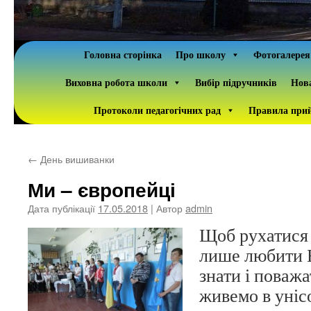
Головна сторінка
Про школу
Фотогалерея
Виховна робота школи
Вибір підручників
Нова
Протоколи педагогічних рад
Правила прий
←
День вишиванки
Ми – європейці
Дата публікації
17.05.2018
| Автор
admin
Щоб рухатися 
лише любити Б
знати і поважа
живемо в уніс