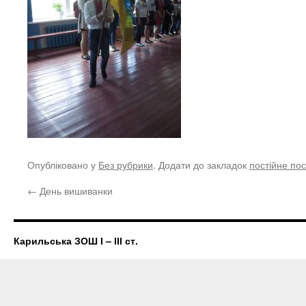
Опубліковано у
Без рубрики
. Додати до закладок
постійне по
←
День вишиванки
Карильська ЗОШ І – ІІІ ст.