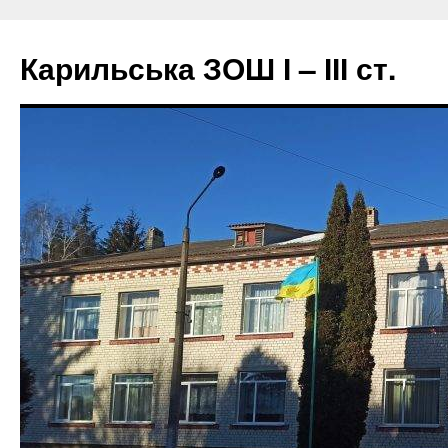
Перейти
до
Карильська ЗОШ І – ІІІ ст.
вмісту