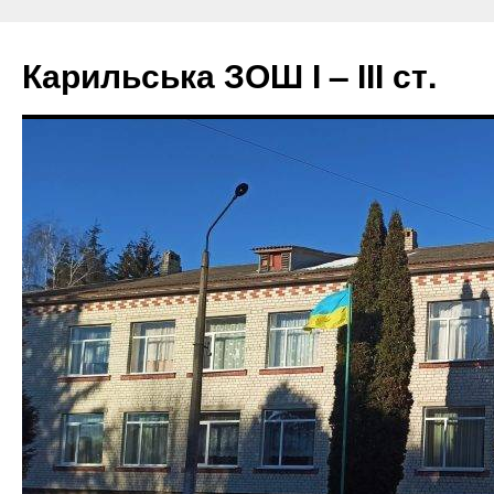
Перейти
до
Карильська ЗОШ І – ІІІ ст.
вмісту