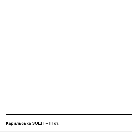
Карильська ЗОШ І – ІІІ ст.