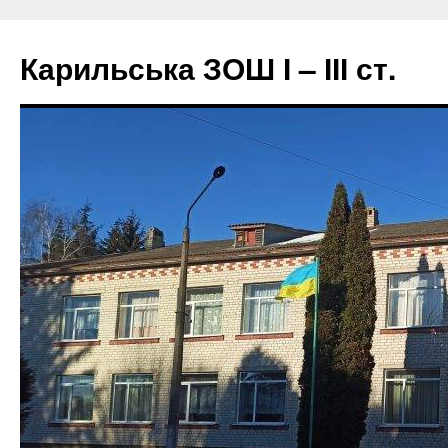
Перейти
до
Карильська ЗОШ І – ІІІ ст.
вмісту