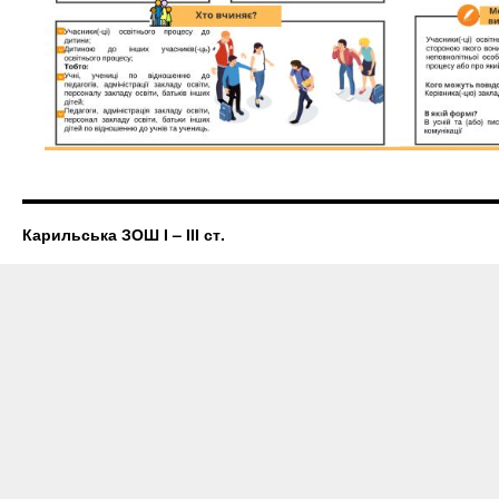
Карильська ЗОШ І – ІІІ ст.