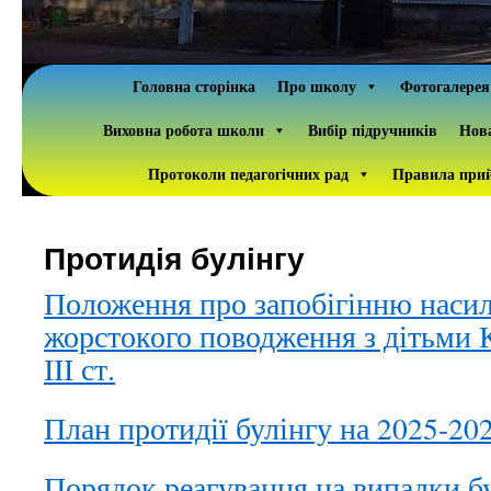
Головна сторінка
Про школу
Фотогалерея
Виховна робота школи
Вибір підручників
Нова
Протоколи педагогічних рад
Правила прий
Протидія булінгу
Положення про запобігінню насил
жорстокого поводження з дітьми 
ІІІ ст.
План протидії булінгу на 2025-20
Порядок реагування на випадки б