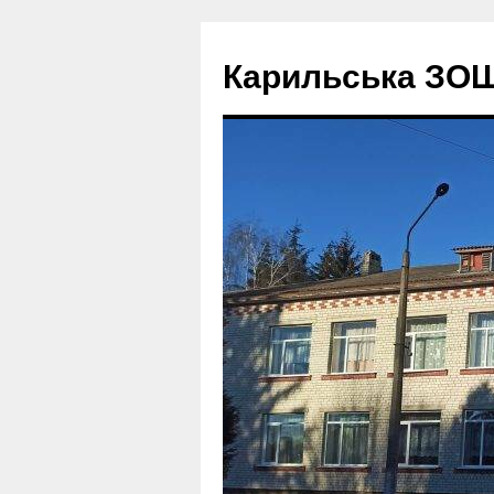
Перейти
до
Карильська ЗОШ І 
вмісту