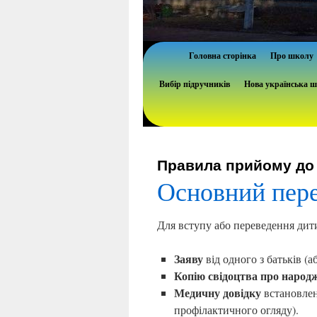
Головна сторінка
Про школу
Вибір підручників
Нова українська 
Правила прийому до 
Основний пере
Для вступу або переведення дит
Заяву
від одного з батьків (а
Копію свідоцтва про народ
Медичну довідку
встановлен
профілактичного огляду).