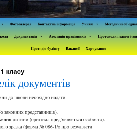
Фотогалерея
Контактна інформація
Учням
Методичні об’єдна
школа
Документація
Атестація працівників
Протоколи педагогічни
Протидія булінгу
Вакансії
Харчування
1 класу
лік документів
ини до школи необхідно надати:
бо законних представників).
ження
дитини (оригінал пред’являється особисто).
ого зразка (форма № 086-1/о про результати