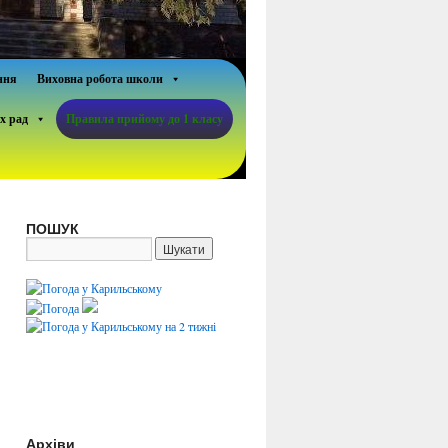
ння
Виховна робота школи
х рад
Правила прийому до 1 класу
ПОШУК
Архіви