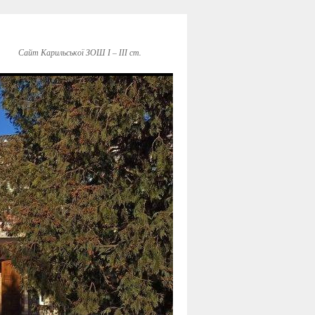
Сайт Карильської ЗОШ І – ІІІ ст.