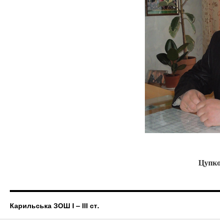
Цупко
Карильська ЗОШ І – ІІІ ст.