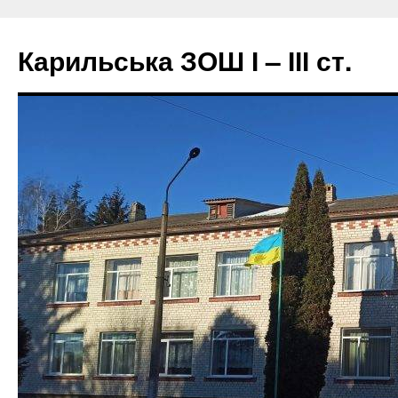
Перейти
до
Карильська ЗОШ І – ІІІ ст.
вмісту