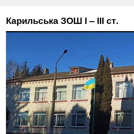
Перейти
до
Карильська ЗОШ І – ІІІ ст.
вмісту