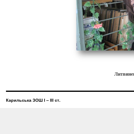
Литвинен
Карильська ЗОШ І – ІІІ ст.