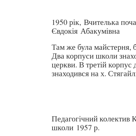
1950 рік, Вчителька поч
Євдокія Абакумівна
Там же була майстерня, бі
Два корпуси школи знах
церкви. В третій корпус 
знаходився на х. Стягайл
Педагогічний колектив К
школи 1957 р.