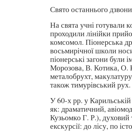
Свято останнього дзвони
На свята учні готували 
проходили лінійки прийом
комсомол. Піонерська д
восьмирічної школи носи
піонерські загони були і
Морозова, В. Котика, О. 
металобрухт, макулатуру
також тимурівський рух.
У 60-х рр. у Карильській 
як: драматичний, авіомо
Кузьомко Г. Р.), духовий
екскурсії: до лісу, по і