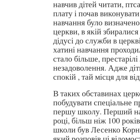
навчив дітей читати, птс
плату і почав виконуват
навчання було визначено
церкви, в якій збиралися 
дідусі до служби в церкві
хатині навчання проходи
стало більше, престаріл
незадоволення. Адже діт
спокій , тай місця для в
В таких обставинах цер
побудувати спеціальне п
першу школу. Перший наб
році, більш ніж 100 рокі
школи був Лесенко Корн
який розповів ці відомост