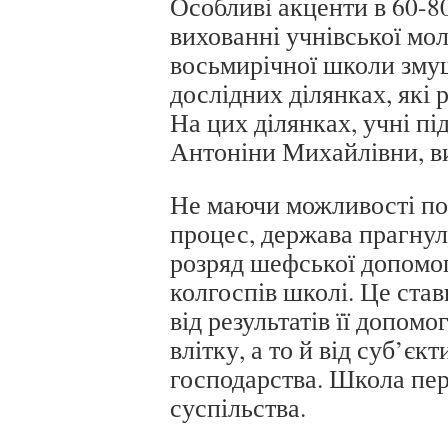
Особливі акценти в 60-8
вихованні учнівської мол
восьмирічної школи зму
дослідних ділянках, які
На цих ділянках, учні п
Антоніни Михайлівни, ви
Не маючи можливості по
процес, держава прагнул
розряд шефської допомо
колгоспів школі. Це ста
від результатів її допом
влітку, а то й від суб’єк
господарства. Школа пер
суспільства.