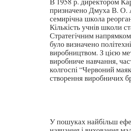
В 1958 р. директором Ка
призначено Дмуха В. О. 
семирічна школа реорган
Кількість учнів школи ст
Стратегічним напрямком 
було визначено політехні
виробництвом. З цією ме
виробниче навчання, час
колгоспі “Червоний маяк
створення виробничих бр
У пошуках найбільш еф
навчання і виховання ма