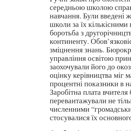
середньою школою справ
навчання. Були введені ж
школи за їх кількісними
боротьба з другорічницт
континенту. Обов’язковіс
зміцнення знань. Бюрокр
управління освітою прин
заохочували його до око
оцінку керівництва міг м
процентні показники в н
Заробітна плата вчителя 
перевантажували не тіль
численними “громадським
стосувалися їх основног