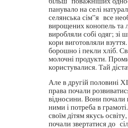
більш поважніших односе
панувало на селі натура
селянська сім”я все необ
вирощених конопель та ль
виробляли собі одяг; зі ш
кори виготовляли взуття.
борошно і пекли хліб. Св
молочні продукти. Пром
користувалися. Тай дістат
Але в другій половині ХІ
права почали розвиватися
відносини. Вони почали 
ними і потреба в грамоті
своїм дітям якусь освіту,
почали звертатися до сіл