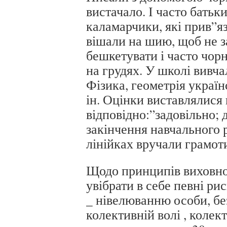
вистачало. І часто батьк
каламарчики, які прив”яз
вішали на шию, щоб не з
бешкетувати і часто чор
на грудях. У школі вивч
Фізика, геометрія україн
ін. Оцінки виставлялися 
відповідно:”задовільно; 
закінчення навчального 
лінійках вручали грамот
Щодо принципів виховної
увібрати в себе певні ри
_ нівелюванню особи, бе
колективній волі , колек