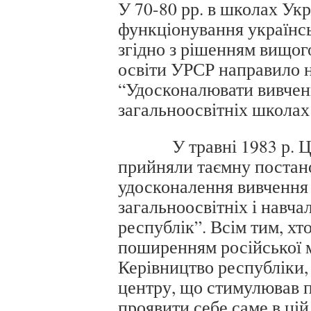
У 70-80 рр. в школах Укр
функціонування українсь
згідно з рішенням вищог
освіти УРСР направило н
“Удосконалювати вивченн
загальноосвітніх школах
У травні 1983 р. ЦК 
прийняли таємну постано
удосконалення вивчення 
загальноосвітніх і навч
республік”. Всім тим, хт
поширенням російської м
Керівництво республіки,
центру, що стимулював п
проявити себе саме в цій