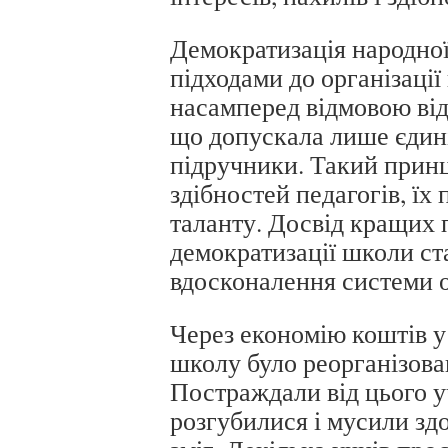
Демократизація народної
підходами до організаці
насамперед відмовою від
що допускала лише єдині
підручники. Такий прин
здібностей педагогів, їх
таланту. Досвід кращих 
демократизації школи с
вдосконалення системи о
Через економію коштів у
школу було реорганізова
Постраждали від цього уч
розгубилися і мусили зд