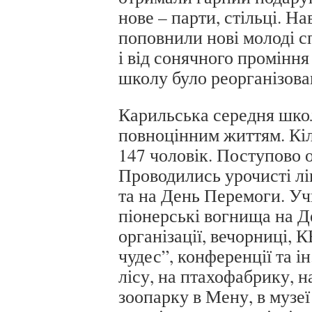
нове – парти, стільці. Н
поповнили нові молоді с
і від сонячного проміння 
школу було реорганізова
Карильська середня шко
повноцінним життям. Кіль
147 чоловік. Поступово 
Проводились урочисті лі
та на День Перемоги. У
піонерські вогнища на Д
організації, вечорниці, К
чудес”, конференції та ін
лісу, на птахофабрику, н
зоопарку в Мену, в музеї