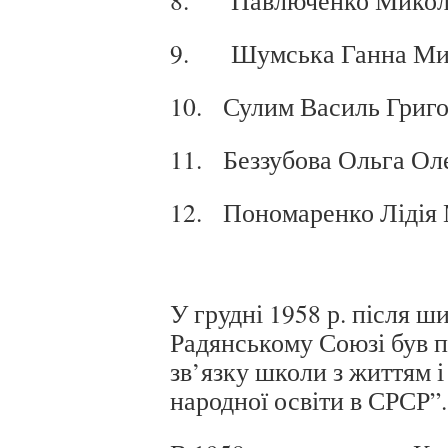
8. Павлюченко Микола
9. Шумська Ганна Мик
10. Сулим Василь Григ
11. Беззубова Ольга Оле
12. Пономаренко Лідія
У грудні 1958 р. після ш
Радянському Союзі був 
зв’язку школи з життям 
народної освіти в СРСР”.