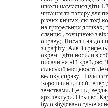
школи навчалися діти 1,2
читання та паперу для п
різних книгах, які тоді 
на грифельних дошках( г
сланцю , товщиною з віко
оправу). Писали на дошц
з графіту. Але й грифель
окремі діти носили з со
писали на ній крейдою. Т
сільській місцевості. Зе
велику справу. Більшіс
Коропщини, що й тепер д
земствами. Це підтвердж
архітектури. Ось і вс. К
було збудовано одночас