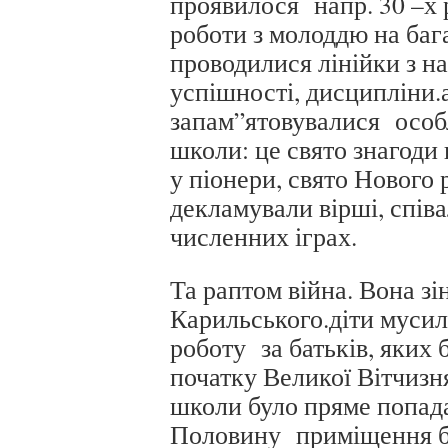
проявилося напр. 30 –х р
роботи з молоддю на баг
проводилися лінійки з на
успішності, дисципліни.
запам”ятовувалися особл
школи: це свято знагоди 
у піонери, свято Нового 
декламували вірші, співа
численних іграх.
Та раптом війна. Вона зін
Карильського.діти мусил
роботу за батьків, яких 
початку Великої Вітчизн
школи було пряме попада
Половину приміщення б