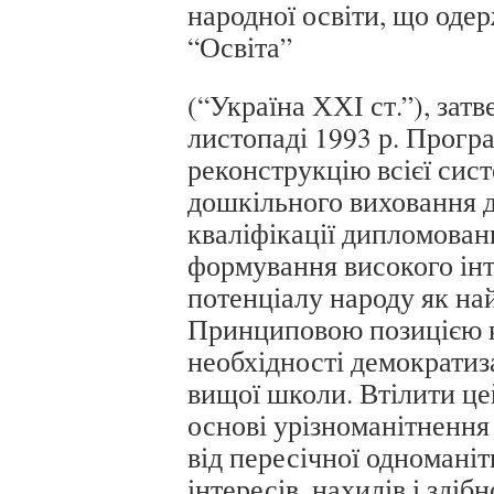
народної освіти, що оде
“Освіта”
(“Україна ХХІ ст.”), зат
листопаді 1993 р. Прогр
реконструкцію всієї сис
дошкільного виховання 
кваліфікації дипломовани
формування високого інт
потенціалу народу як на
Принциповою позицією к
необхідності демократиза
вищої школи. Втілити ц
основі урізноманітнення
від пересічної одноманіт
інтересів, нахилів і здібн