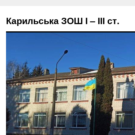
Перейти
до
Карильська ЗОШ І – ІІІ ст.
вмісту