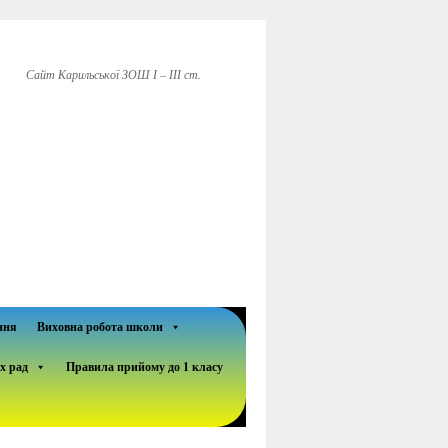
Сайт Карильської ЗОШ І – ІІІ ст.
ння
Виховна робота школи
х рад
Правила прийому до 1 класу