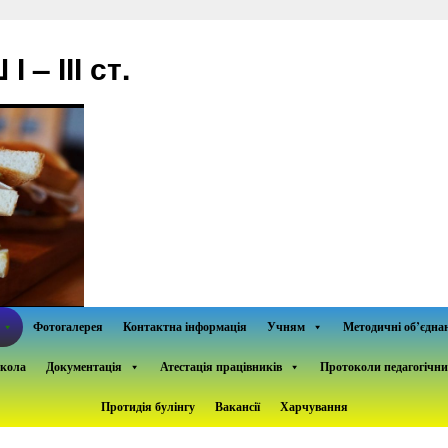
– ІІІ ст.
Фотогалерея
Контактна інформація
Учням
Методичні об’єдна
школа
Документація
Атестація працівників
Протоколи педагогічни
Протидія булінгу
Вакансії
Харчування