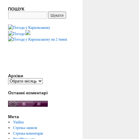
ПОШУК
Архіви
Архіви
Останні коментарі
Мета
Увійти
Стрічка записів
Стрічка коментарів
WordPress.org