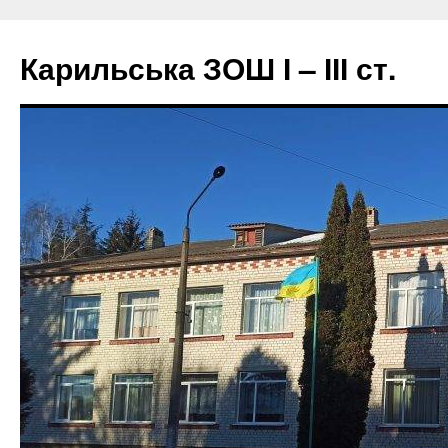
Перейти
до
Карильська ЗОШ І – ІІІ ст.
вмісту