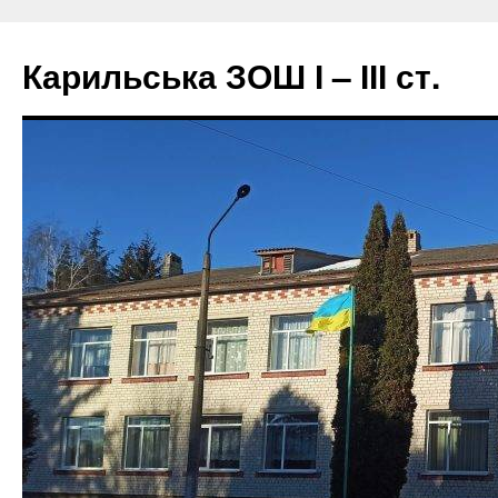
Перейти
до
Карильська ЗОШ І – ІІІ ст.
вмісту