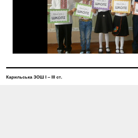
Карильська ЗОШ І – ІІІ ст.